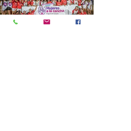
ContactO
C/ Villa de Marín, 24
28029, Madrid
Teléfono:
+34 915 900 545
Email: