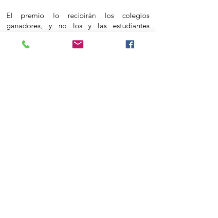
El premio lo recibirán los colegios
ganadores, y no los y las estudiantes
participantes. Por cada ODS podrá haber
3
ganadores:
Primer premio
: 75 euros + Set de juegos
"Empatía"
Segundo premio
: 25 euros + Set de juegos
"Empatía"
Preguntas frecuentes
Tercer premio
: Set de juegos "Empatía"
ContactO
C/ Villa de Marín, 24
28029, Madrid
Teléfono:
+34 915 900 545
Email: